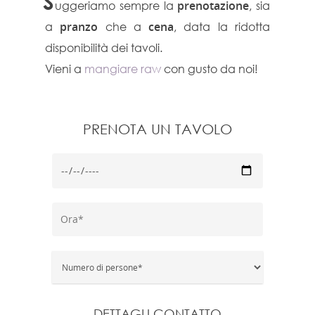
S
uggeriamo sempre la
prenotazione
, sia
a
pranzo
che a
cena
, data la ridotta
disponibilità dei tavoli.
Vieni a
mangiare raw
con gusto da noi!
PRENOTA UN TAVOLO
DETTAGLI CONTATTO