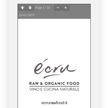
Page
1
/
10
Zoom
100%