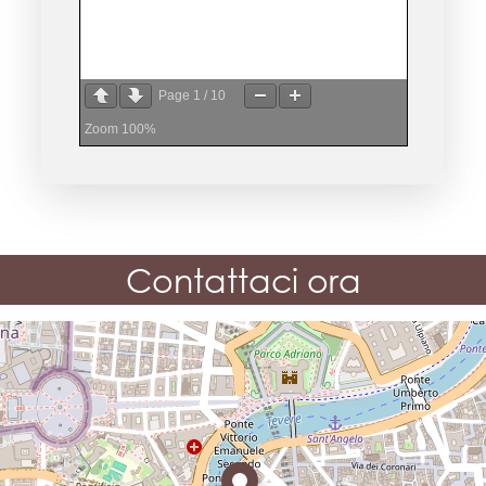
Page
1
/
10
Zoom
100%
Contattaci ora