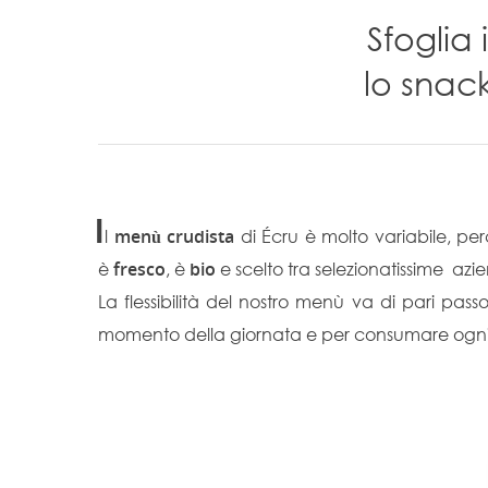
Sfoglia 
lo snack
I
l
menù crudista
di Écru è molto variabile, pe
è
fresco
, è
bio
e scelto tra selezionatissime azie
La flessibilità del nostro menù va di pari passo 
momento della giornata e per consumare ogni t