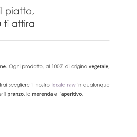
l piatto,
ti attira
one
. Ogni prodotto, al 100% di origine
vegetale
,
trai scegliere il nostro
locale raw
in qualunque
r il
pranzo
, la
merenda
e l’
aperitivo
.